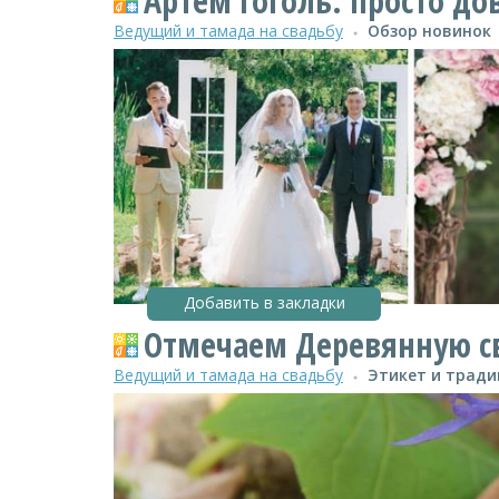
Артем Гоголь: просто до
Ведущий и тамада на свадьбу
Обзор новинок
●
Добавить в закладки
Отмечаем Деревянную св
Ведущий и тамада на свадьбу
Этикет и трад
●