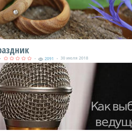
раздник
30 июля 2018
2091
●
●
●