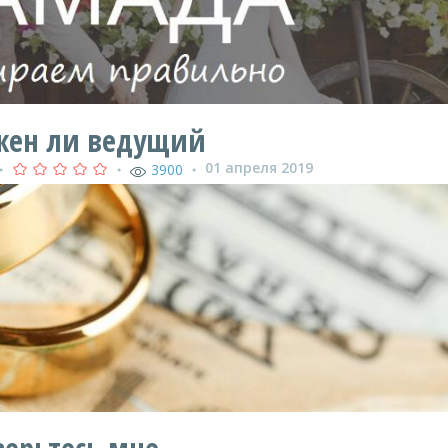
жен ли ведущий
01 апреля 2019
3900
●
●
●