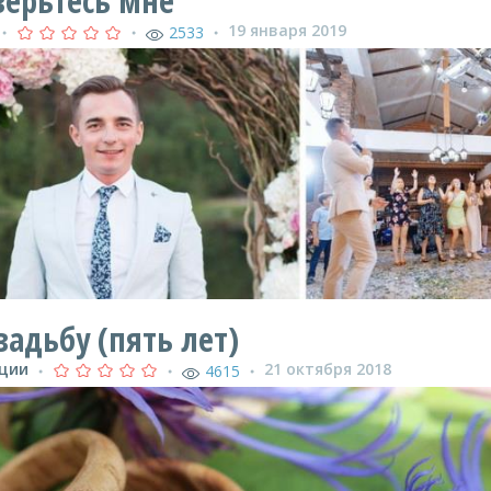
верьтесь мне
19 января 2019
2533
●
●
●
адьбу (пять лет)
иции
21 октября 2018
4615
●
●
●