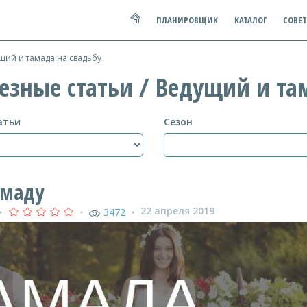
ПЛАНИРОВЩИК
КАТАЛОГ
СОВЕ
ий и тамада на свадьбу
лезные статьи / Ведущий и та
атьи
Сезон
амаду
22 апреля 2019
3472
●
●
●