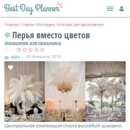
Toggle
navigation
Главная
/
Советы
/
Фотоидеи / Коллажи для вдохновения
Перья вместо цветов
Украшения для праздника
●
09 февраля 2018
4089
●
Центральная композиция стола выглядит шикарно.