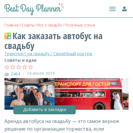
Toggle
navigation
Главная
/
Советы
/
Все о свадьбе / Полезные статьи
Как заказать автобус на
свадьбу
Транспорт на свадьбу / Свадебный кортеж
Советы и идеи
14 июля 2018
2464
●
Добавить в закладки
Аренда автобуса на свадьбу — это самое верное
решение по организации торжества, если