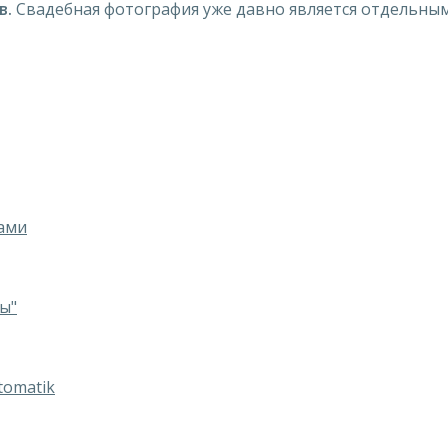
в.
Свадебная фотография уже давно является отдельны
ками
ы"
tomatik