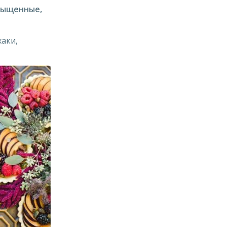
сыщенные,
хаки,