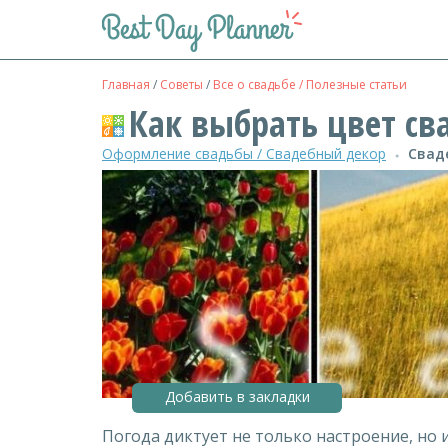
Главная
/
Советы
/
Все о свадьбе / Полезные статьи
Как выбрать цвет св
Оформление свадьбы / Свадебный декор
Свад
●
Добавить в закладки
Погода диктует не только настроение, но