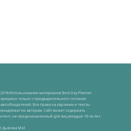
2018 Использование материалов Best Day Planner
зрешено только с предварительного согласия
авообладателей. Все права на картинки и тексты
инадлежат их авторам. Сайт может содержать
нтент, не предназначенный для лиц младше 16-ти лет.
 Дьякова М.И.