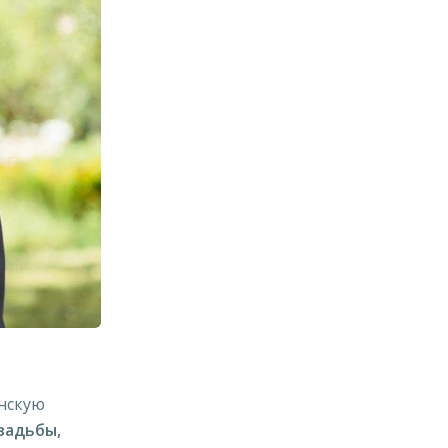
енскую
вадьбы,