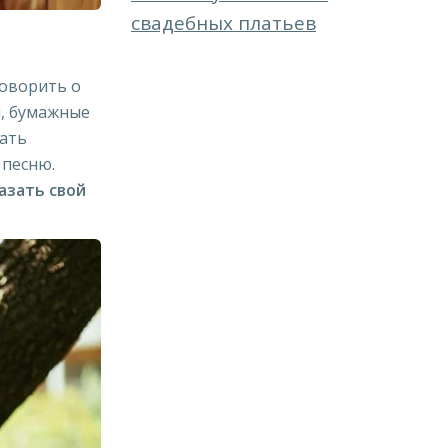
свадебных платьев
говорить о
и, бумажные
мать
 песню.
азать свой