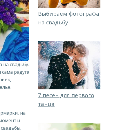
Выбираем фотографа
на свадьбу
 на свадьбу.
 сама радуга
овек,
елье.
7 песен для первого
танца
ярмарки, на
и моменты
 свадьбы.