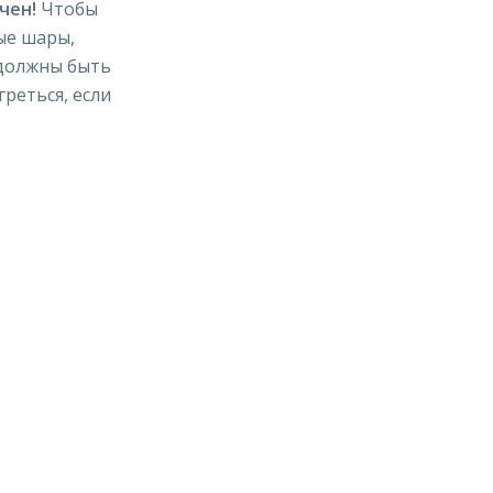
чен!
Чтобы
ые шары,
 должны быть
реться, если