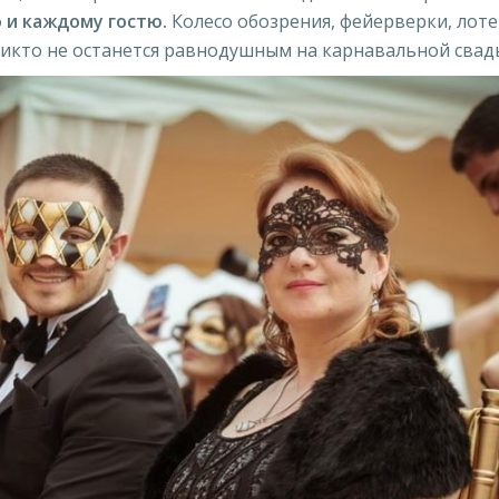
 и каждому гостю.
Колесо обозрения, фейерверки, лоте
икто не останется равнодушным на карнавальной свад