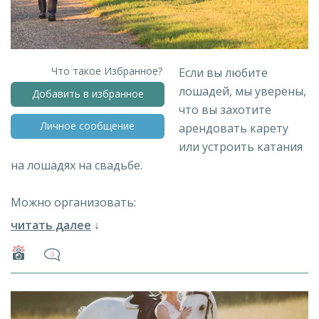
Что такое Избранное?
Если вы любите
лошадей, мы уверены,
Добавить в избранное
что вы захотите
Личное сообщение
арендовать карету
или устроить катания
на лошадях на свадьбе.
Можно организовать:
прибытие на место регистрации,
читать далее
↓
прием и развлечение гостей,
обмен клятвами на лошадях,
свадебная фотосессия.
Прокат кареты от 1 часа. Все условия обсуждаемы.