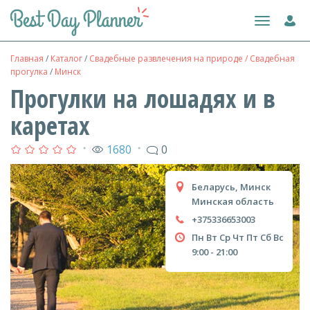
Toggle
navigation
Главная
/
Каталог
/
Свадебные развлечения на природе / Свадебная
прогулка
/
Минск
Прогулки на лошадях и в
каретах
1680
0
●
●
Беларусь, Минск
Минская область
+375336653003
Пн
Вт
Ср
Чт
Пт
Сб
Вс
9:00 - 21:00