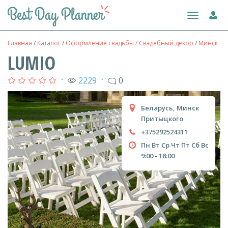
Toggle
navigation
Главная
/
Каталог
/
Оформление свадьбы / Свадебный декор
/
Минск
LUMIO
2229
0
●
●
Беларусь, Минск
Притыцкого
+375292524311
Пн
Вт
Ср
Чт
Пт
Сб
Вс
9:00 - 18:00