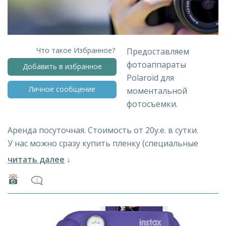
Что такое Избранное?
Предоставляем
фотоаппараты
Добавить в избранное
Polaroid для
Личное сообщение
моментальной
фотосъемки.
Аренда посуточная. Стоимость от 20у.е. в сутки.
У нас можно сразу купить пленку (специальные
кассеты).
читать далее
↓
В летний сезон бронируйте технику заранее.
Бронирование через ЛС.