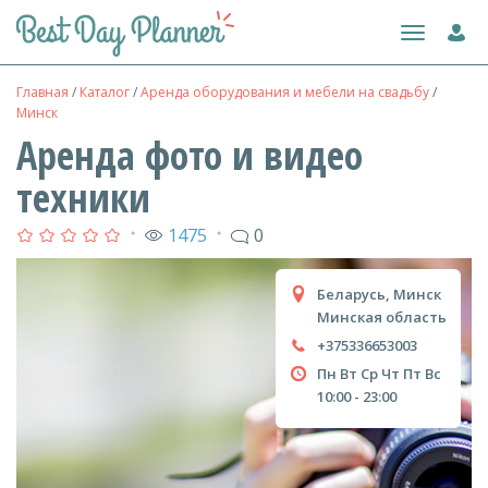
Toggle
navigation
Главная
/
Каталог
/
Аренда оборудования и мебели на свадьбу
/
Минск
Аренда фото и видео
техники
1475
0
●
●
Беларусь, Минск
Минская область
+375336653003
Пн
Вт
Ср
Чт
Пт
Вс
10:00 - 23:00