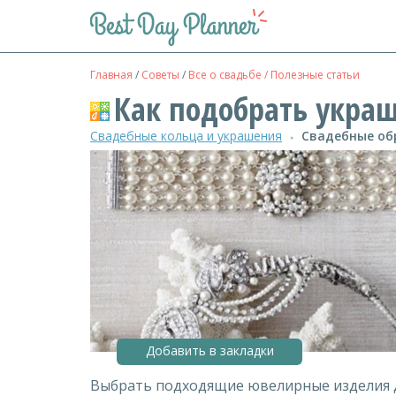
Главная
/
Советы
/
Все о свадьбе / Полезные статьи
Как подобрать укра
Свадебные кольца и украшения
Свадебные об
●
Добавить в закладки
Выбрать подходящие ювелирные изделия д