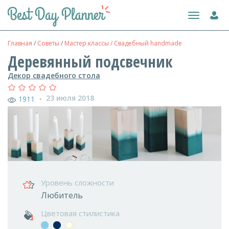
Toggle
navigation
Главная
/
Советы
/
Мастер классы / Свадебный handmade
Деревянный подсвечник
Декор свадебного стола
23 июля 2018
1911
●
Уровень сложности
Любитель
Цветовая стилистика